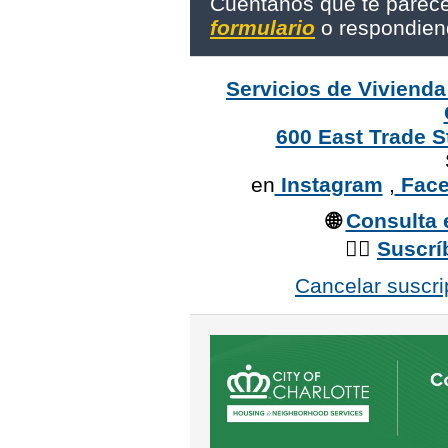
Cuéntanos qué te parec
formulario
o respondiend
Servicios de Vivienda
600 East Trade S
en
Instagram
,
Face
🌐
Consulta e
✍🏽
Suscríb
Cancelar suscri