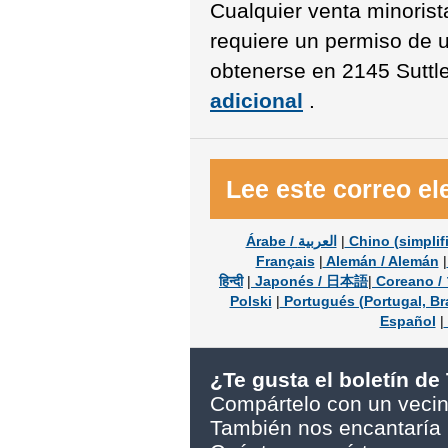
Cualquier venta minorist
requiere un permiso de u
obtenerse en 2145 Suttl
adicional
.
Lee este correo el
Árabe / العربية
|
Chino (simpli
Français
|
Alemán / Alemán
|
हिन्दी
|
Japonés / 日本語
|
Coreano 
Polski
|
Portugués (Portugal, Bra
Español
|
¿Te gusta el boletín d
Compártelo con un veci
También nos encantaría r