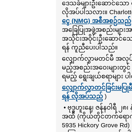
ဒေသခံများဦးဆောင်သော ရပ်
လိုအပ်ပါသလား။ Charlott
ငွေ (NMG) အစီအစဉ်သည်
အခြေပြုအဖွဲ့အစည်းများအား 
အသိုင်းအဝိုင်းဦးဆောင်
ရန် ကူညီပေးပါသည်။
လျှောက်လွှာမတင်မီ အလုပ်ရု
မည့်အစည်းအဝေးများတွင် 
ရမည့် ရွေးချယ်စရာများ ပ
လျှောက်လွှာတင်ခြင်းမပြုမီ 
ရန် လိုအပ်သည်
)
• ဗုဒ္ဓဟူးနေ့၊ ဇန်နဝါရီ ၂
အထိ (ကိုယ်တိုင်တက်ရောက်
5935 Hickory Grove Rd)