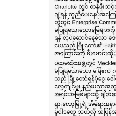
Charlotte တွင် တန်ဖိုးသင့်အ
ချဲ့ရန် ကူညီပေးနေပုံအကြ
တွဲတွင် Enterprise Commun
မပြုရသေးသောမြေများကို တ
ရန် လုပ်ဆောင်နေသော ဒေသခံ
ပေးသည့် မြို့တော်၏ Fait
အကြောင်းကို မီးမောင်းထ
ပထမဆုံးအဖွဲ့တွင် Meckl
မပြုရသေးသော မြေဧက ၈၈ 
သည် မြို့တော်ရန်ပုံငွေ ဒေါ
လေ့ကျင့်မှု၊ နည်းပညာအကူအည
အရင်းအမြစ်များသို့ ချိတ်
ရှားလော့မြို့ရဲ့ အိမ်ရာအနာဂ
မူဝါဒတွေ ဘယ်လို အပြန်