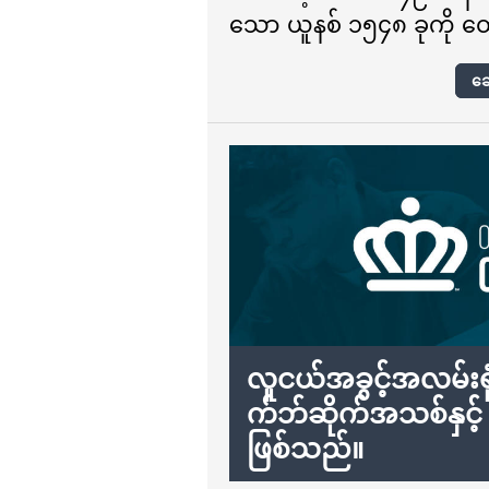
သော ယူနစ် ၁၅၄၈ ခုကို ထ
ဆေ
လူငယ်အခွင့်အလမ်းရုံး
က်ဘ်ဆိုက်အသစ်နှင့် 
ဖြစ်သည်။