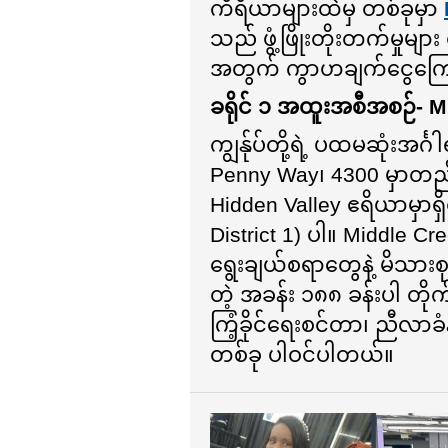
ကိရိယာများထဲမှ တစ်ခုမှာ
သည် ဖွံ့ဖြိုးတိုးတက်မှုမျ
အတွက် ကွာဟချက်ငွေကြေး
ခရိုင် ၁ အထူးအစီအစဉ်- M
ကျွန်ုပ်တို့ရဲ့ ပထမဆုံးအင
Penny Way၊ 4300 မှာတည်ရ
Hidden Valley ဧရိယာမှာရှိ
District 1) ပါ။ Middle C
ရွေးချယ်စရာတွေနဲ့ မိသားစ
တဲ့ အခန်း ၁၈၈ ခန်းပါ တိုက
ကြံ့ခိုင်ရေးစင်တာ၊ ညီလာခံ
တစ်ခု ပါဝင်ပါတယ်။