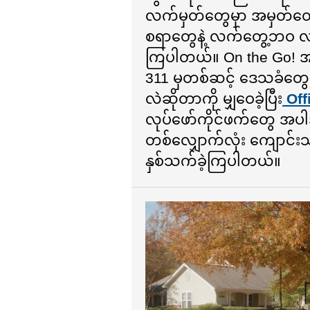
လက်မှတ်တွေမှာ အမှတ်တွေ
စရာတွေနဲ့ လက်တွေ့ဘဝ လမ်
ကြပါတယ်။ On the Go! အဖွဲ
311 မှတစ်ဆင့် ဒေသခံတွေ
လဲဆိုတာကို မျှဝေခဲ့ပြီး
Off
လုပ်ဖော်ကိုင်ဖက်တွေ အပါ
တစ်လျှောက်လုံး ကျောင်း
နှစ်သက်ခဲ့ကြပါတယ်။