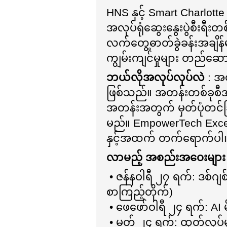
HNS နှင့် Smart Charlotte မ
အလုပ်ရုံဆွေးနွေးပွဲစီးရီးတ
လက်တွေ့ဓာတ်ခွဲခန်းအချိန
ကျွမ်းကျင်မှုများ တည်ဆ
ဘယ်လိုအလုပ်လုပ်လဲ
: အတ
ဖြစ်သည်။ အတန်းတစ်ခုစီအတ
အတန်းအတွက် မှတ်ပုံတင်ခြ
မည်။ EmpowerTech Excell
နှင့်အထက် တက်ရောက်ပါ
လာမည့် အစည်းအဝေးများ
• ဇန်နဝါရီ ၂၇ ရက်: ဒစ်ဂ
စာကြည့်တိုက်)
• ဖေဖော်ဝါရီ ၂၄ ရက်: AI
• မတ် ၂၄ ရက်: ထုတ်လုပ်မ