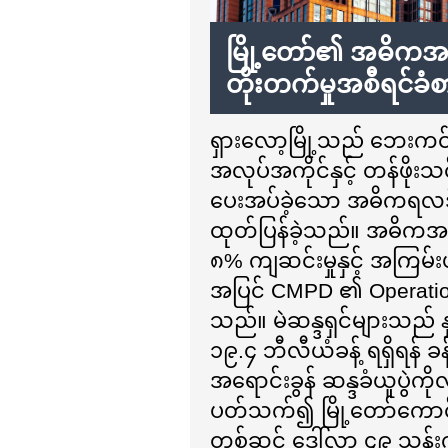
မြို့တော်၏ အဓိကအချ
တိုးတက်မှုအစီရင်ခံစ
ရှားလော့မြို့သည် ဘေးကင်းရေ
အလုပ်အကိုင်နှင့် တန်ဖိုးသင
ပေးအပ်ခဲ့သော အဓိကရလဒ်မ
ထုတ်ပြန်ခဲ့သည်။ အဓိကအချ
၈% ကျဆင်းမှုနှင့် အကြမ်း
အပြင် CMPD ၏ Operation 
သည်။ မဲဆန္ဒရှင်များသည် 
၁၉.၄ ဘီလီယံခန့် ရရှိရန် 
အရောင်းခွန် ဆန္ဒခံယူပွဲကိ
ပတ်သက်၍ မြို့တော်ကောင်စ
တစ်ဆင့် ဒေါ်လာ ၄၉ သန