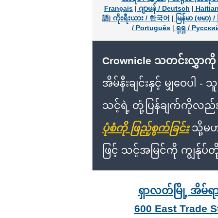
Français
|
ဂျာမန် / Deutsch
|
Haitian
語
|
ကိုးရီးယား / 한국어
|
မြန်မာ (ဗမာ) / 
/ Português
|
ရုရှ / Русски
Crownicle သတင်းလွှာကိ
အိမ်နီးချင်းနှင့် မျှဝေပါ - သူ
သင့်ရဲ့ တုံ့ပြန်ချက်ကိုလည်း
ပုံစံကို ဖြည့်စွက်ခြင်း
သို့မဟ
ဖြင့် သင့်အမြင်ကို ကျွန်ုပ
ရှာလတ်မြို့ အိမ်ရာ
600 East Trade S