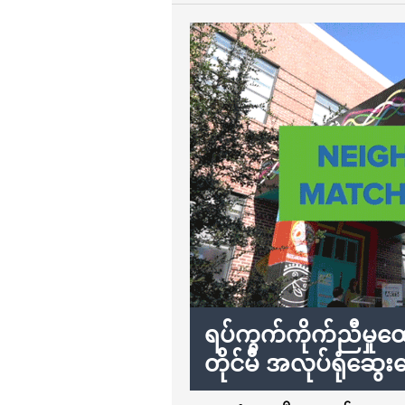
ရပ်ကွက်ကိုက်ညီမှုထေ
တိုင်မီ အလုပ်ရုံဆွေးန