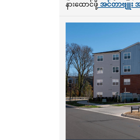
နားထောင်ဖို့
အင်တာဗျူး အပြ