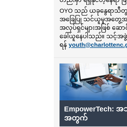
OYO သည် ယခုနွေရာသီတွင
အခြေပြု သင်ယူမှုအတွေ့အကြု
အလုပ်ရှင်များအဖြစ် ဆောင်ရ
ခေါ်ယူနေပါသည်။ သင့်အဖ
ရန်
youth@charlottenc.g
EmpowerTech: အသိုင
အတွက်