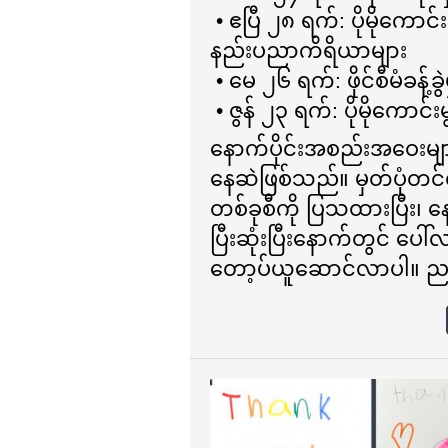
• ဧပြီ ၂၈ ရက်: ပိုမိုကေ
နည်းပညာကိရိယာများ
• မေ ၂၆ ရက်: ဖိုင်စီမံခန့်ခွဲမ
• ဇွန် ၂၃ ရက်: ပိုမိုကေ
နောက်ပိုင်းအစည်းအဝေးမျ
နေဆဲဖြစ်သည်။ မှတ်ပုံတင်လင
တစ်ခုစီကို ပြသထားပြီး
ပြီးဆုံးပြီးနောက်တွင် ပေ
တော့ပ်ယူဆောင်လာပါ။ ညစ