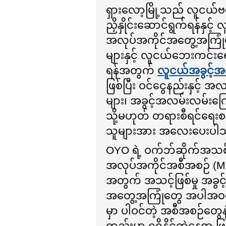
ရှားလော့မြို့သည် လူငယ်ဗဟို
ညှိနှိုင်းဆောင်ရွက်ရန်နှ
အလုပ်အကိုင်အတွေ့အကြုံများ၊
များနှင့် လူငယ်ဘေးကင်းရ
ရန်အတွက်
လူငယ်အခွင့်အလ
ဖြစ်ပြီး ဝင်ငွေနည်းနှင့်
များ၊ အခွင့်အလမ်းလမ်းကြော
သို့မဟုတ် တရားစီရင်ရေးစ
သူများအား အလေးပေးပါ
OYO ရဲ့ ဝက်ဘ်ဆိုက်အသစ်ဟ
အလုပ်အကိုင်အစီအစဉ် (MY
အတွက် အသင့်ဖြစ်မှု အခွ
အတွေ့အကြုံတွေ အပါအဝင် 
မှာ ပါဝင်တဲ့ အစီအစဉ်တွ
တည်းမှာ ရရှိနိုင်တဲ့နေရာ 