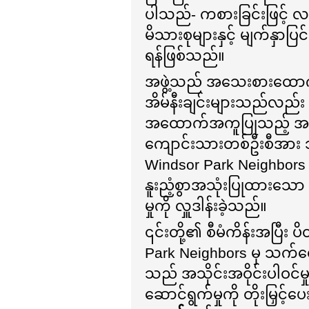
ပါသည်- ကစားခြင်းဖြင့် လက်တ
မိသားစုများနှင့် မျက်နှာပြ
ရန်ဖြစ်သည်။
အဖွဲ့သည် အသေးစားထောက်ပံ့
အိမ်နီးချင်းများသည်လည်း စီ
အထောက်အကူပြုသည့် အပိုလှူ
ကျောင်းသားတစ်ဦးစီအား ဘု
Windsor Park Neighbors 
နူးညံ့စွာအသုံးပြုထားသော ဘ
မှုကို လှူဒါန်းခဲ့သည်။
၎င်းတို့၏ စီမံကိန်းအပြီး ပ
Park Neighbors မှ သက်ရော
သည် အသိုင်းအဝိုင်းပါဝင်မှ
ဆောင်ရွက်မှုကို တိုးမြှင့်ပေး