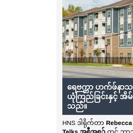
ရေဗက္ကာ ဟက်ဖ်နာသည်
ယုံကြည်ခြင်းနှင့် အိ
သည်။
HNS ဒါရိုက်တာ
Rebecca
Talks အစီအစဉ်
တွင် ဘာသ