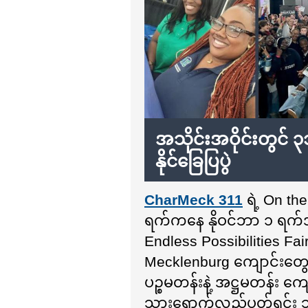
အသိုင်းအဝိုင်းတွင် ၃
နိုင်ခြေပြပွဲ
CharMeck 311
ရဲ့ On th
ရက်ကနေ နိုဝင်ဘာ ၁ ရက်အထ
Endless Possibilities Fair 
Mecklenburg ကျောင်းတွေနဲ
ပဉ္စမတန်းနဲ့ အဋ္ဌမတန်း က
သွားရောက်လည်ပတ်ရင်း သူတိ