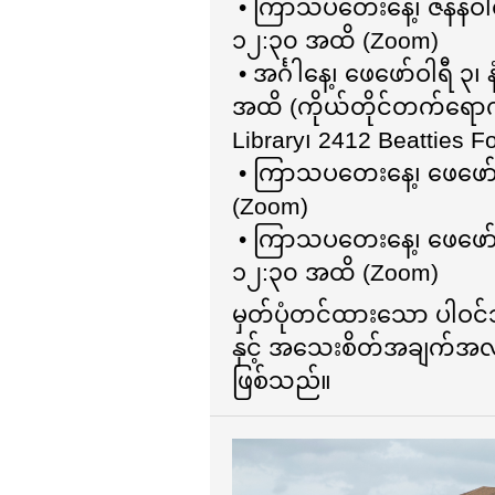
• ကြာသပတေးနေ့၊ ဇန်နဝါရ
၁၂:၃၀ အထိ (Zoom)
• အင်္ဂါနေ့၊ ဖေဖော်ဝါရီ ၃
အထိ (ကိုယ်တိုင်တက်ရောက်
Library၊ 2412 Beatties F
• ကြာသပတေးနေ့၊ ဖေဖော်
(Zoom)
• ကြာသပတေးနေ့၊ ဖေဖော်ဝ
၁၂:၃၀ အထိ (Zoom)
မှတ်ပုံတင်ထားသော ပါဝင်
နှင့် အသေးစိတ်အချက်အလက
ဖြစ်သည်။