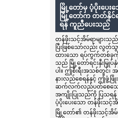
မြို့တော်မှ ပံ့ပိုး
မြို့တော်က တတ်နိုင်သ
ရန် ကူညီပေးသည်
တန်ဖိုးသင့်အိမ်ရာများသည် C
ပြီးဖြစ်သော်လည်း လွတ်သ
ထားသော ရပ်ကွက်တစ်ခုကို
သည် မြို့တော်ရင်းနှီးမြှုပ်နှ
ပါ။ ဤစီးရီးအသစ်တွင်၊ အနီ
နားလည်စေရန်နှင့် ဤဖွံ့ဖြိ
ဆက်လက်လည်ပတ်စေသော နေ့စ
အကျိုးပြုသည်ကို ပြသရန် မြ
ပံ့ပိုးပေးသော တန်ဖိုးသင့်အ
မြို့တော်၏ တန်ဖိုးသင့်အိမ