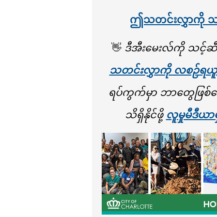
ဤသတင်းလွှာကို သ
👋
ဒီအီးမေးလ်ကို သင့်ဆီ 
သတင်းလွှာကို လစဉ်ရယူဖို
ရပ်ကွက်မှာ ဘာတွေဖြစ်
သိရှိနိုင်ဖို့
လူမှုမီဒီယာမ