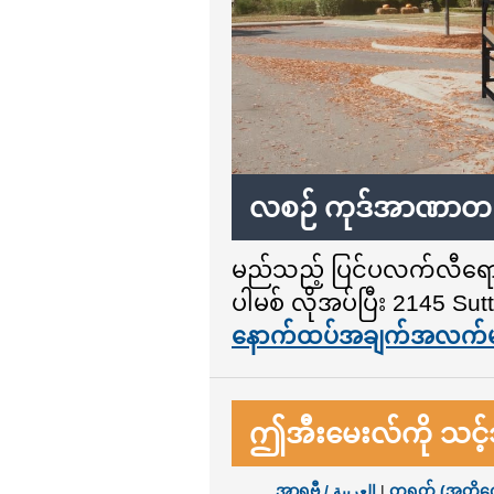
လစဉ် ကုဒ်အာဏာတည်
မည်သည့် ပြင်ပလက်လီရောင်းချ
ပါမစ် လိုအပ်ပြီး 2145 Su
နောက်ထပ်အချက်အလက်မျ
ဤအီးမေးလ်ကို သင့
အာရဗီ / العربية
|
တရုတ် (အတို