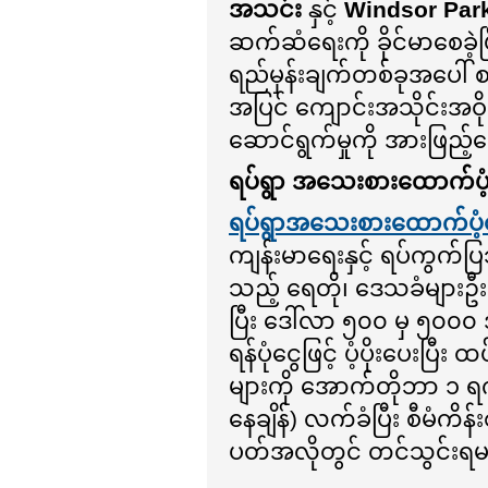
အသင်း
နှင့်
Windsor Park
ဆက်ဆံရေးကို ခိုင်မာစေခဲ
ရည်မှန်းချက်တစ်ခုအပေါ် စည်
အပြင် ကျောင်းအသိုင်းအဝိုင်းန
ဆောင်ရွက်မှုကို အားဖြည့်
ရပ်ရွာ အသေးစားထောက်ပံ
ရပ်ရွာအသေးစားထောက်ပံ့
ကျန်းမာရေးနှင့် ရပ်ကွက်ပြဿ
သည့် ရေတို၊ ဒေသခံများဦးဆေ
ပြီး ဒေါ်လာ ၅၀၀ မှ ၅၀
ရန်ပုံငွေဖြင့် ပံ့ပိုးပေးပြ
များကို အောက်တိုဘာ ၁
နေချိန်) လက်ခံပြီး စီမံကိ
ပတ်အလိုတွင် တင်သွင်းရ