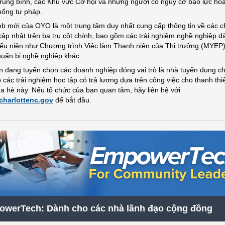
trung bình, các Khu vực Cơ hội và những người có nguy cơ bạo lực h
hống tư pháp.
b mới của OYO là một trung tâm duy nhất cung cấp thông tin về các 
 cập nhật trên ba trụ cột chính, bao gồm các trải nghiệm nghề nghiệp 
iếu niên như Chương trình Việc làm Thanh niên của Thị trưởng (MYEP)
huẩn bị nghề nghiệp khác.
 đang tuyển chọn các doanh nghiệp đóng vai trò là nhà tuyển dụng c
 các trải nghiệm học tập có trả lương dựa trên công việc cho thanh thi
a hè này. Nếu tổ chức của bạn quan tâm, hãy liên hệ với
harlottenc.gov
để bắt đầu.
werTech: Dành cho các nhà lãnh đạo cộng đồng