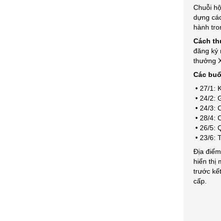
Chuỗi hộ
dựng các
hành tro
Cách th
đăng ký 
thưởng 
Các buổ
• 27/1: 
• 24/2: G
• 24/3: 
• 28/4: 
• 26/5: Q
• 23/6: 
Địa điểm
hiển thị 
trước kế
cấp.