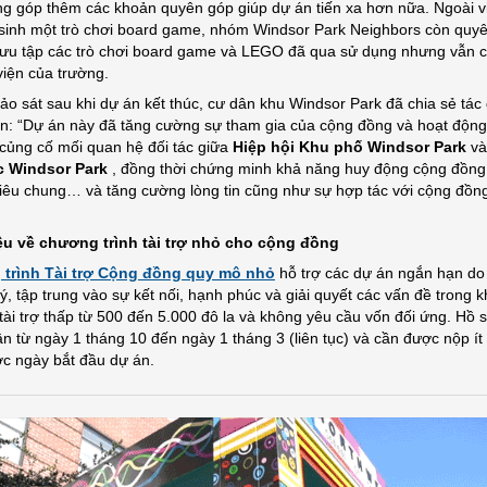
g góp thêm các khoản quyên góp giúp dự án tiến xa hơn nữa. Ngoài v
sinh một trò chơi board game, nhóm Windsor Park Neighbors còn quy
ưu tập các trò chơi board game và LEGO đã qua sử dụng nhưng vẫn c
viện của trường.
ảo sát sau khi dự án kết thúc, cư dân khu Windsor Park đã chia sẻ tác
n: “Dự án này đã tăng cường sự tham gia của cộng đồng và hoạt động
củng cố mối quan hệ đối tác giữa
Hiệp hội Khu phố Windsor Park
v
c Windsor Park
, đồng thời chứng minh khả năng huy động cộng đồn
tiêu chung… và tăng cường lòng tin cũng như sự hợp tác với cộng đồn
iệu về chương trình tài trợ nhỏ cho cộng đồng
trình Tài trợ Cộng đồng quy mô nhỏ
hỗ trợ các dự án ngắn hạn do
lý, tập trung vào sự kết nối, hạnh phúc và giải quyết các vấn đề trong 
tài trợ thấp từ 500 đến 5.000 đô la và không yêu cầu vốn đối ứng. Hồ
n từ ngày 1 tháng 10 đến ngày 1 tháng 3 (liên tục) và cần được nộp ít
ớc ngày bắt đầu dự án.