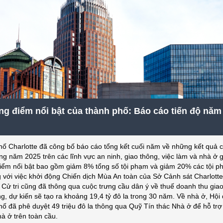
g điểm nổi bật của thành phố: Báo cáo tiến độ năm
ố Charlotte đã công bố báo cáo tổng kết cuối năm về những kết quả c
ng năm 2025 trên các lĩnh vực an ninh, giao thông, việc làm và nhà ở g
ểm nổi bật bao gồm giảm 8% tổng số tội phạm và giảm 20% các tội 
g với việc khởi động Chiến dịch Mùa An toàn của Sở Cảnh sát Charlotte
Cử tri cũng đã thông qua cuộc trưng cầu dân ý về thuế doanh thu gia
g, dự kiến ​​sẽ tạo ra khoảng 19,4 tỷ đô la trong 30 năm. Về nhà ở, Hội
ố đã phê duyệt 49 triệu đô la thông qua Quỹ Tín thác Nhà ở để hỗ trợ
hà ở trên toàn cầu.