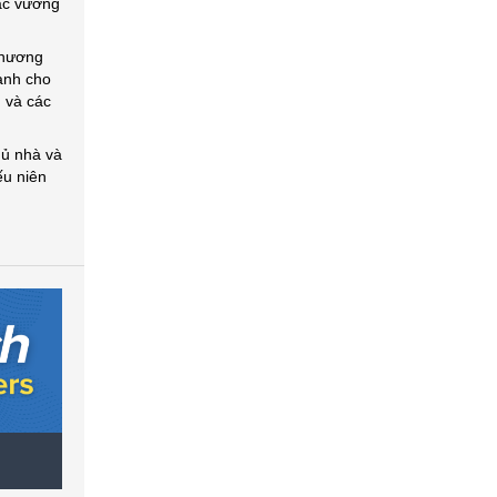
oặc vướng
chương
dành cho
 và các
hủ nhà và
ếu niên