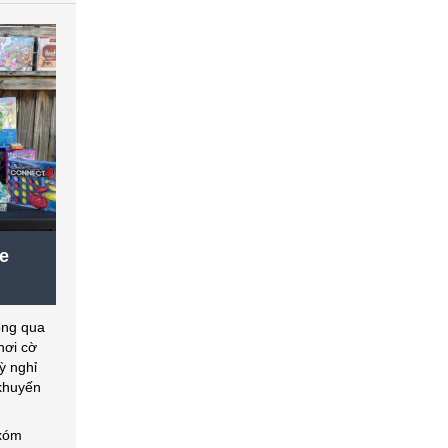
e
ông qua
hơi cờ
ỳ nghỉ
 khuyến
 xóm