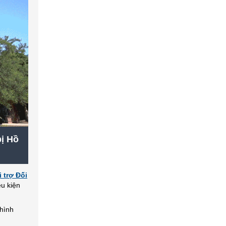
bị Hồ
 trợ Đối
ều kiện
 hình