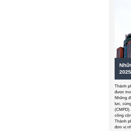
Nhữn
2025
Thành ph
được tro
Những đi
lực, cùn
(CMPD). 
công cộn
Thành ph
đơn vị n