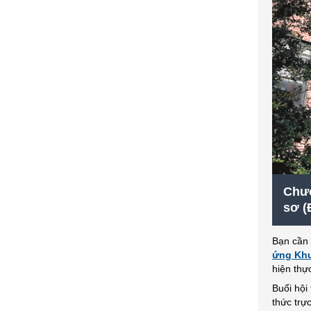
Chươ
sơ (
Bạn cần 
ứng Kh
hiện thự
Buổi hội
thức trự