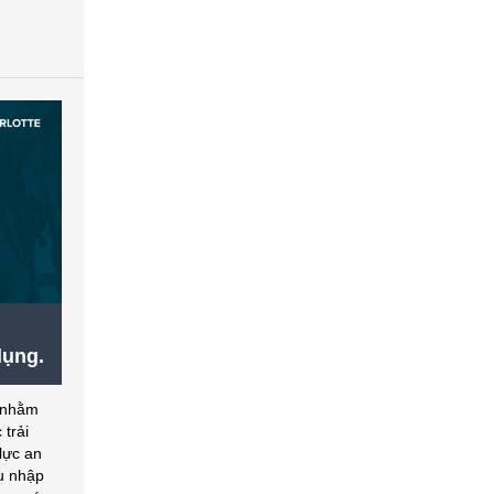
i
dụng.
nhằm
 trải
lực an
hu nhập