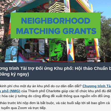
ng trình Tài trợ Đối ứng Khu phố: Hội thảo Chuẩn 
Đăng ký ngay)
kinh phí cho một dự án khu phố do cư dân dẫn dắt?
Chương trình Tài
u phố (NMG)
của Thành phố Charlotte giúp các tổ chức khu phố đủ đi
c hóa các ý tưởng do cộng đồng đề xuất thông qua nguồn vốn đối ứng.
 thảo trước khi nộp đơn là bắt buộc, và các buổi sắp tới sẽ bao gồm cả
c tuyến qua Zoom và trực tiếp.