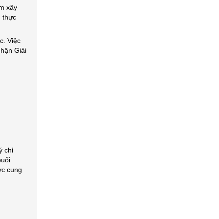
ằm xây
n thực
c. Việc
nhận Giải
ý chỉ
buổi
ợc cung