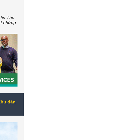
tin The
t những
Khu dân