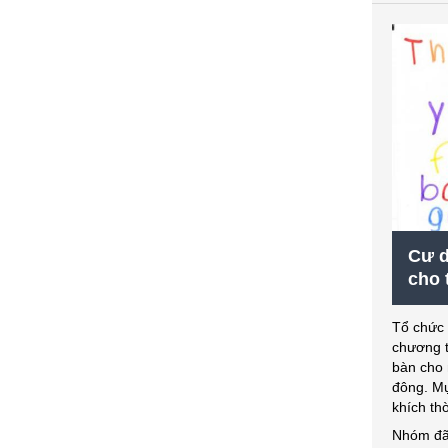
Cư d
cho 
Tổ chức 
chương t
bàn cho 
đông. Mụ
khích th
Nhóm đã 