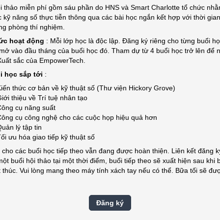
i thảo miễn phí gồm sáu phần do HNS và Smart Charlotte tổ chức nh
 kỹ năng số thực tiễn thông qua các bài học ngắn kết hợp với thời gia
ng phòng thí nghiệm.
ức hoạt động
: Mỗi lớp học là độc lập. Đăng ký riêng cho từng buổi họ
mở vào đầu tháng của buổi học đó. Tham dự từ 4 buổi học trở lên để 
Xuất sắc của EmpowerTech.
i học sắp tới
:
Kiến thức cơ bản về kỹ thuật số (Thư viện Hickory Grove)
iới thiệu về Trí tuệ nhân tạo
Công cụ năng suất
Công cụ công nghệ cho các cuộc họp hiệu quả hơn
uản lý tập tin
Tối ưu hóa giao tiếp kỹ thuật số
 cho các buổi học tiếp theo vẫn đang được hoàn thiện. Liên kết đăng k
một buổi hội thảo tại một thời điểm, buổi tiếp theo sẽ xuất hiện sau khi 
t thúc. Vui lòng mang theo máy tính xách tay nếu có thể. Bữa tối sẽ đư
Đăng ký