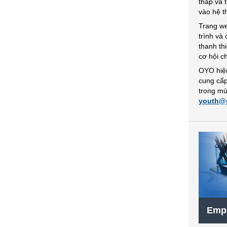
thấp và 
vào hệ t
Trang we
trình và
thanh th
cơ hội c
OYO hiện
cung cấp
trong mù
youth@c
Empo