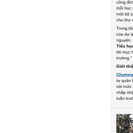
cũng đón
mỗi học 
một bộ s
cho thư 
Trong kh
của dự á
nguyện, 
Tiểu họ
tới mục 
trường.”
Giới th
Chương 
tự quản 
với mức 
chấp nhậ
tuần trư