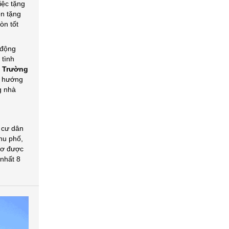
iệc tặng
ên tặng
òn tốt
 động
 tình
à
Trường
g hướng
g nhà
 cư dân
khu phố,
 sơ được
 nhất 8