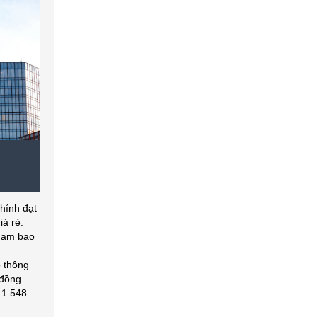
hính đạt
iá rẻ.
phạm bạo
o thông
 đồng
 1.548