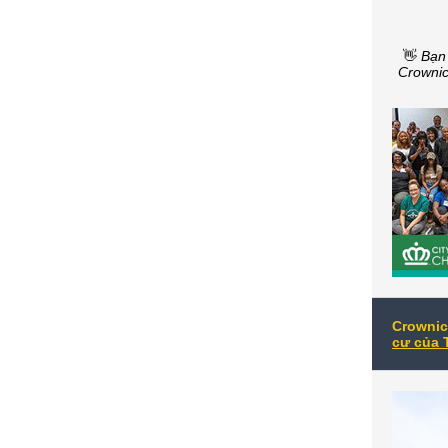
👋
Bạn
Crownic
Crownic
cư của 