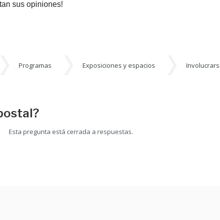
an sus opiniones!
Programas
Exposiciones y espacios
Involucrar
postal?
Esta pregunta está cerrada a respuestas.
 la ciudad de Austin vives?