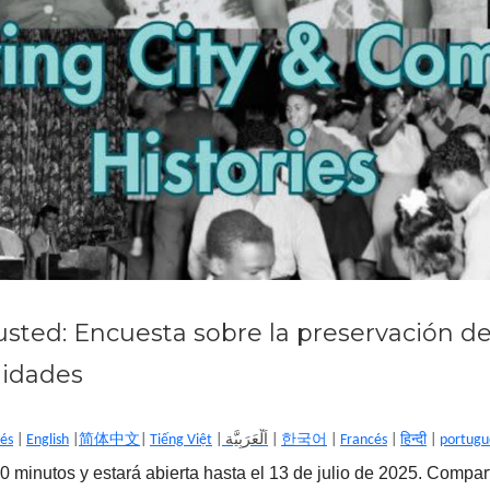
usted: Encuesta sobre la preservación de 
nidades
lés
|
English
|
简体中文
|
Tiếng Việt
|
اَلْعَرَبِيَّة
|
한국어
|
Francés
|
हिन्दी
|
portugu
0 minutos y estará abierta hasta el 13 de julio de 2025. Compar