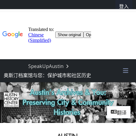
登入
跳过导航
SpeakUpAustin
奥斯汀档案馆与您：保护城市和社区历史
菜
翻译