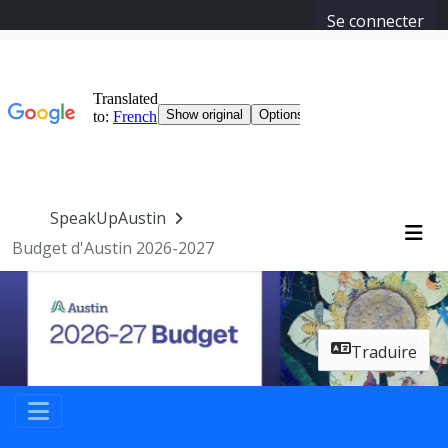
Se connecter
Passer la navigation
SpeakUpAustin
Budget d'Austin 2026-2027
Me
Traduire