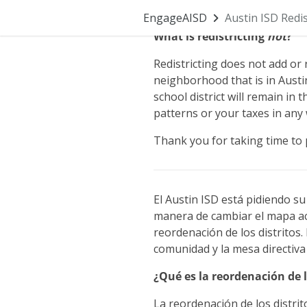
Skip Navigation
ISD has a roughly equal chance
EngageAISD
Austin ISD Redi
What is redistricting
not
?
Redistricting does not add or
neighborhood that is in Austi
school district will remain in
patterns or your taxes in any
Thank you for taking time to p
El Austin ISD está pidiendo 
manera de cambiar el mapa act
reordenación de los distritos.
comunidad y la mesa directiva
¿Qué es la reordenación de l
La reordenación de los distrit