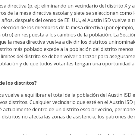
 directiva (p. ej.: eliminando un vecindario del distrito X y 
os de la mesa directiva escolar y siete se seleccionan como
z años, después del censo de EE. UU., el Austin ISD vuelve a t
a elección de los miembros de la mesa directiva (por ejemplo
 otro) en respuesta a los cambios de la poblaci
ó
n. La Secció
e la mesa directiva vuelva a dividir los distritos uninominale
distrito más poblado excede a la población del distrito meno
s límites del distrito se deben volver a trazar para asegurars
blación y de que todos votantes tengan una oportunidad 
e los distritos?
s vuelve a equilibrar el total de la población del Austin ISD e
s distritos. Cualquier vecindario que esté en el Austin ISD
é actualmente dentro de un distrito escolar vecino, permanec
 distritos no afecta las zonas de asistencia, los patrones d