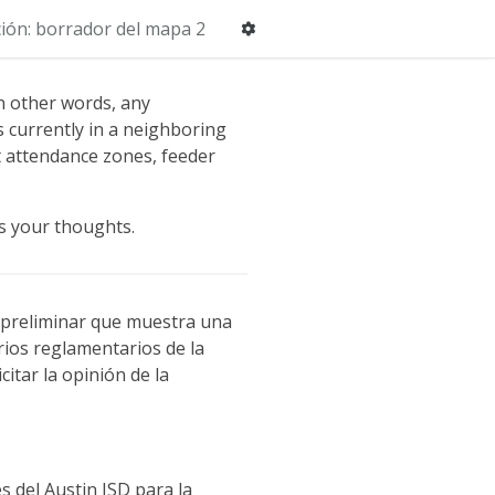
ción: borrador del mapa 2
n other words, any
s currently in a neighboring
ct attendance zones, feeder
us your thoughts.
 preliminar que muestra una
rios reglamentarios de la
citar la opinión de la
s del Austin ISD para la