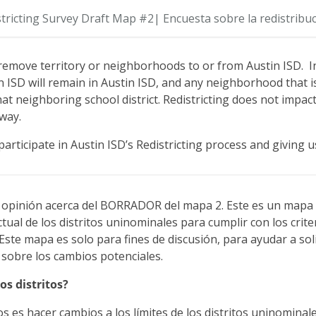
 of electing their candidate of choice.
stricting Survey Draft Map #2| Encuesta sobre la redistribu
 remove territory or neighborhoods to or from Austin ISD. I
n ISD will remain in Austin ISD, and any neighborhood that i
 that neighboring school district. Redistricting does not impa
 way.
articipate in Austin ISD’s Redistricting process and giving 
su opinión acerca del BORRADOR del mapa 2. Este es un mapa
ual de los distritos uninominales para cumplir con los crite
 Este mapa es solo para fines de discusión, para ayudar a soli
 sobre los cambios potenciales.
os distritos?
os es hacer cambios a los límites de los distritos uninominale