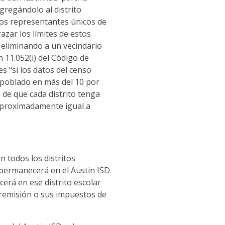
agregándolo al distrito
 los representantes únicos de
razar los límites de estos
, eliminando a un vecindario
n 11.052(i) del Código de
s "si los datos del censo
s poblado en más del 10 por
e de que cada distrito tenga
aproximadamente igual a
n todos los distritos
 permanecerá en el Austin ISD
erá en ese distrito escolar
e remisión o sus impuestos de