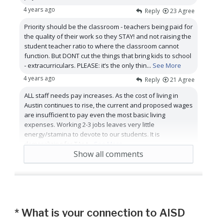
4 years ago
Reply
23
Agree
Priority should be the classroom - teachers being paid for
the quality of their work so they STAY! and not raising the
student teacher ratio to where the classroom cannot
function. But DONT cut the things that bring kids to school
- extracurriculars. PLEASE: it’s the only thin
...
See More
4 years ago
Reply
21
Agree
ALL staff needs pay increases. As the cost of living in
Austin continues to rise, the current and proposed wages
are insufficient to pay even the most basic living
expenses. Working 2-3 jobs leaves very little
energy/stamina to devote to our students. It is
demoralizing for TAs t
...
See More
Show all comments
4 years ago
Reply
14
Agree
*
What is your connection to AISD