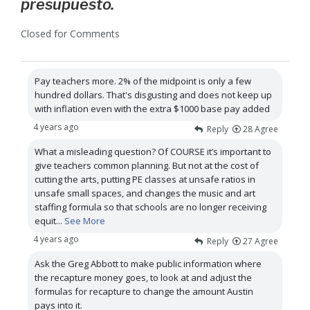
presupuesto.
Closed for Comments
Pay teachers more. 2% of the midpoint is only a few
hundred dollars. That's disgusting and does not keep up
with inflation even with the extra $1000 base pay added
4 years ago
Reply
28
Agree
What a misleading question? Of COURSE it’s important to
give teachers common planning. But not at the cost of
cutting the arts, putting PE classes at unsafe ratios in
unsafe small spaces, and changes the music and art
staffing formula so that schools are no longer receiving
equit
...
See More
4 years ago
Reply
27
Agree
Ask the Greg Abbott to make public information where
the recapture money goes, to look at and adjust the
formulas for recapture to change the amount Austin
pays into it.