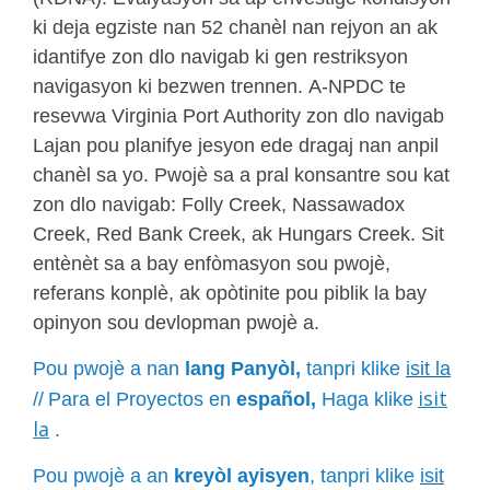
ki deja egziste nan 52 chanèl nan rejyon an ak
idantifye zon dlo navigab ki gen restriksyon
navigasyon ki bezwen trennen. A-NPDC te
resevwa Virginia Port Authority zon dlo navigab
Lajan pou planifye jesyon ede dragaj nan anpil
chanèl sa yo. Pwojè sa a pral konsantre sou kat
zon dlo navigab: Folly Creek, Nassawadox
Creek, Red Bank Creek, ak Hungars Creek. Sit
entènèt sa a bay enfòmasyon sou pwojè,
referans konplè, ak opòtinite pou piblik la bay
opinyon sou devlopman pwojè a.
Pou pwojè a nan
lang Panyòl,
tanpri klike
isit la
isit
//
Para el Proyectos en
español,
Haga klike
la
.
Pou pwojè a an
kreyòl ayisyen
, tanpri klike
isit