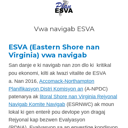
Vwa navigab ESVA
ES
V
A (Eastern Shore nan
Virginia) vwa navigab
San danje e ki navigab nan zon dlo ki kritikal
pou ekonomi, kilti ak lwazi vitalite de ESVA
a. Nan 2016,
Accomack-Northampton
Planifikasyon Distri Komisyon an
(A-NPDC)
patenarya ak
litoral Shore nan Virginia Rejyonal
Navigab Komite Navigab
(ESRNWC) ak moun
lokal ki gen enterè pou devlope yon dragaj
Rejyonal kap bezwen Evalyasyon
(RDNA). Evalyasyon sa ap envestige kondisyon