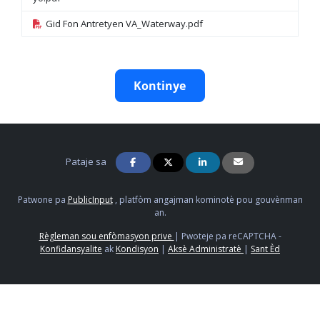
Gid Fon Antretyen VA_Waterway.pdf
Kontinye
Pataje sa
Patwone pa
PublicInput
, platfòm angajman kominotè pou gouvènman
an.
Règleman sou enfòmasyon prive
|
Pwoteje pa reCAPTCHA -
Konfidansyalite
ak
Kondisyon
|
Aksè Administratè
|
Sant Èd