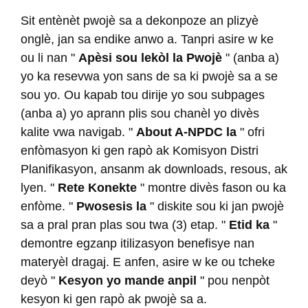
Sit entènèt pwojè sa a dekonpoze an plizyè
onglè, jan sa endike anwo a. Tanpri asire w ke
ou li nan "
Apèsi sou lekòl la Pwojè
" (anba a)
yo ka resevwa yon sans de sa ki pwojè sa a se
sou yo. Ou kapab tou dirije yo sou subpages
(anba a) yo aprann plis sou chanèl yo divès
kalite vwa navigab. "
About A-NPDC la
" ofri
enfòmasyon ki gen rapò ak Komisyon Distri
Planifikasyon, ansanm ak downloads, resous, ak
lyen. "
Rete Konekte
" montre divès fason ou ka
enfòme. "
Pwosesis la
" diskite sou ki jan pwojè
sa a pral pran plas sou twa (3) etap. "
Etid ka
"
demontre egzanp itilizasyon benefisye nan
materyèl dragaj. E anfen, asire w ke ou tcheke
deyò "
Kesyon yo mande anpil
" pou nenpòt
kesyon ki gen rapò ak pwojè sa a.