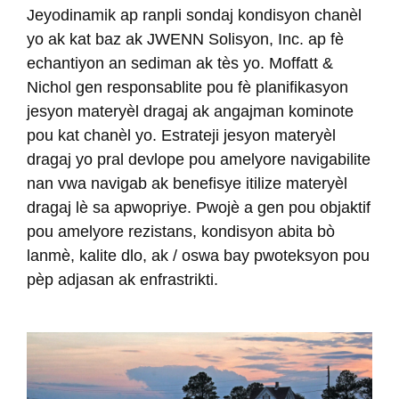
Jeyodinamik ap ranpli sondaj kondisyon chanèl
yo ak kat baz ak JWENN Solisyon, Inc. ap fè
echantiyon an sediman ak tès yo. Moffatt &
Nichol gen responsablite pou fè planifikasyon
jesyon materyèl dragaj ak angajman kominote
pou kat chanèl yo. Estrateji jesyon materyèl
dragaj yo pral devlope pou amelyore navigabilite
nan vwa navigab ak benefisye itilize materyèl
dragaj lè sa apwopriye. Pwojè a gen pou objaktif
pou amelyore rezistans, kondisyon abita bò
lanmè, kalite dlo, ak / oswa bay pwoteksyon pou
pèp adjasan ak enfrastrikti.