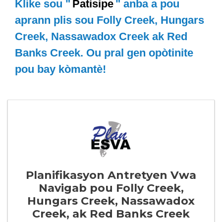
Klike sou "
Patisipe
" anba a pou
aprann plis sou Folly Creek, Hungars
Creek, Nassawadox Creek ak Red
Banks Creek. Ou pral gen opòtinite
pou bay kòmantè!
Planifikasyon Antretyen Vwa
Navigab pou Folly Creek,
Hungars Creek, Nassawadox
Creek, ak Red Banks Creek