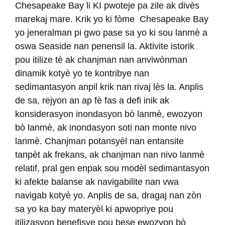
Chesapeake Bay li KI pwoteje pa zile ak divès
marekaj mare. Krik yo ki fòme Chesapeake Bay
yo jeneralman pi gwo pase sa yo ki sou lanmè a
oswa Seaside nan penensil la. Aktivite istorik
pou itilize tè ak chanjman nan anviwònman
dinamik kotyè yo te kontribye nan
sedimantasyon anpil krik nan rivaj lès la. Anplis
de sa, rejyon an ap fè fas a defi inik ak
konsiderasyon inondasyon bò lanmè, ewozyon
bò lanmè, ak inondasyon soti nan monte nivo
lanmè. Chanjman potansyèl nan entansite
tanpèt ak frekans, ak chanjman nan nivo lanmè
relatif, pral gen enpak sou modèl sedimantasyon
ki afekte balanse ak navigabilite nan vwa
navigab kotyè yo. Anplis de sa, dragaj nan zòn
sa yo ka bay materyèl ki apwopriye pou
itilizasyon benefisye pou bese ewozyon bò