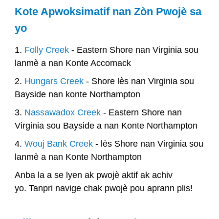
Kote Apwoksimatif nan Zòn Pwojè sa
yo
1.
Folly Creek
- Eastern Shore nan Virginia sou
lanmè a nan Konte Accomack
2.
Hungars Creek
- Shore lès nan Virginia sou
Bayside nan konte Northampton
3.
Nassawadox Creek
- Eastern Shore nan
Virginia sou Bayside a nan Konte Northampton
4.
Wouj Bank Creek
- lès Shore nan Virginia sou
lanmè a nan Konte Northampton
Anba la a se lyen ak pwojè aktif ak achiv
yo.
Tanpri navige chak pwojè pou aprann plis!