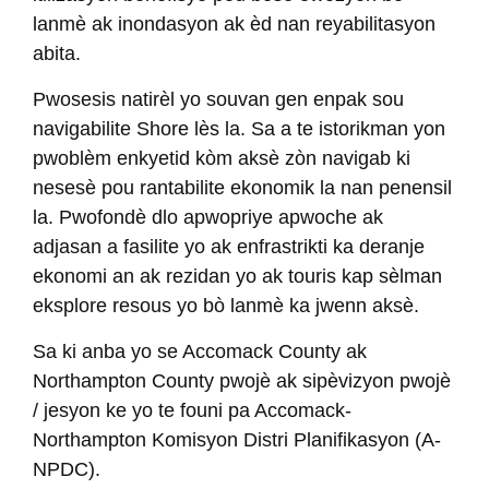
lanmè ak inondasyon ak èd nan reyabilitasyon
abita.
Pwosesis natirèl yo souvan gen enpak sou
navigabilite Shore lès la. Sa a te istorikman yon
pwoblèm enkyetid kòm aksè zòn navigab ki
nesesè pou rantabilite ekonomik la nan penensil
la. Pwofondè dlo apwopriye apwoche ak
adjasan a fasilite yo ak enfrastrikti ka deranje
ekonomi an ak rezidan yo ak touris kap sèlman
eksplore resous yo bò lanmè ka jwenn aksè.
Sa ki anba yo se Accomack County ak
Northampton County pwojè ak sipèvizyon pwojè
/ jesyon ke yo te founi pa Accomack-
Northampton Komisyon Distri Planifikasyon (A-
NPDC).