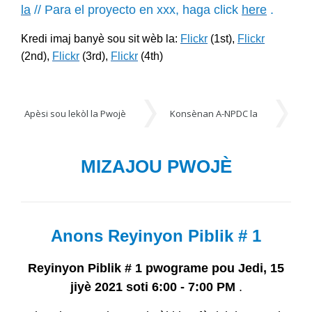
la
//
Para el proyecto en xxx, haga click
here
.
Kredi imaj banyè sou sit wèb la:
Flickr
(1st),
Flickr
(2nd),
Flickr
(3rd),
Flickr
(4th)
Evènman yo
Apèsi sou lekòl la Pwojè
Konsènan A-NPDC la
Re
Apèsi sou lekòl la Pwojè
MIZAJOU PWOJÈ
Anons Reyinyon Piblik # 1
Reyinyon Piblik # 1 pwograme pou Jedi, 15
jiyè 2021 soti 6:00 - 7:00 PM
.