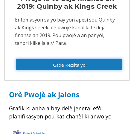
2019: Quinby ak Kings Creek
Enfòmasyon sa yo bay yon apèsi sou Quinby
ak Kings Creek, de pwojè kanal ki te deja
finanse an 2019. Pou pwojè a an panyòl,
tanpri klike la a // Para...
Gade Rezilta yo
Orè Pwojè ak jalons
Grafik ki anba a bay delè jeneral efò
planifikasyon pou kat chanèl ki anwo yo.