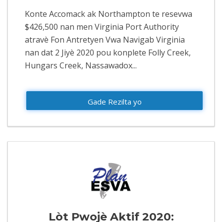
Konte Accomack ak Northampton te resevwa
$426,500 nan men Virginia Port Authority
atravè Fon Antretyen Vwa Navigab Virginia
nan dat 2 Jiyè 2020 pou konplete Folly Creek,
Hungars Creek, Nassawadox...
Gade Rezilta yo
Lòt Pwojè Aktif 2020: