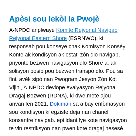
Apèsi sou lekòl la Pwojè
A-NPDC anplwaye
Komite Rejyonal Navigab
Rejyonal Eastern Shore
(ESRNWC)
, ki
responsab pou konseye chak Komisyon Konsèy
Konte ak kondisyon ak estati zòn dlo navigab,
priyorite bezwen navigasyon dlo Shore a, ak
solisyon posib pou bezwen transpò dlo. Pou sa
fini, avèk sipò nan Pwogram Jesyon Zòn Kòt
Vijini, A-NPDC devlope evalyasyon Rejyonal
Dragaj Bezwen (RDNA), ki dwe mete ajou
anvan fen 2021.
Dokiman
sa a bay enfòmasyon
sou kondisyon ki egziste deja nan chanèl
konsantre navigab. epi idantifye kote navigasyon
te vin restriksyon nan pwen kote dragaj nesesè.