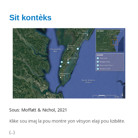
Sit kontèks
Sous: Moffatt & Nichol, 2021
Klike sou imaj la pou montre yon vèsyon elaji pou lizibilite.
(...)