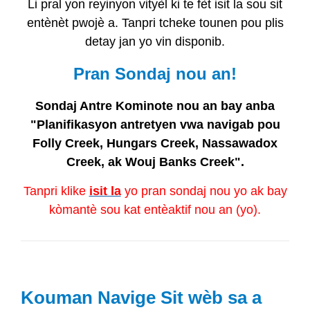
Li pral yon reyinyon vityèl ki te fèt isit la sou sit
entènèt pwojè a. Tanpri tcheke tounen pou plis
detay jan yo vin disponib.
Pran Sondaj nou an!
Sondaj Antre Kominote nou an bay anba
"Planifikasyon antretyen vwa navigab pou
Folly Creek, Hungars Creek, Nassawadox
Creek, ak Wouj Banks Creek".
Tanpri klike
isit la
yo pran sondaj nou yo ak bay
kòmantè sou kat entèaktif nou an (yo).
Kouman Navige Sit wèb sa a