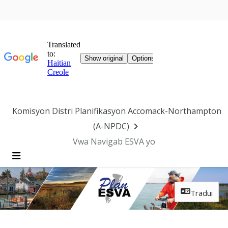
Sote Navigasyon
Komisyon Distri Planifikasyon Accomack-Northampton
(A-NPDC)
Vwa Navigab ESVA yo
Meni
Tradui