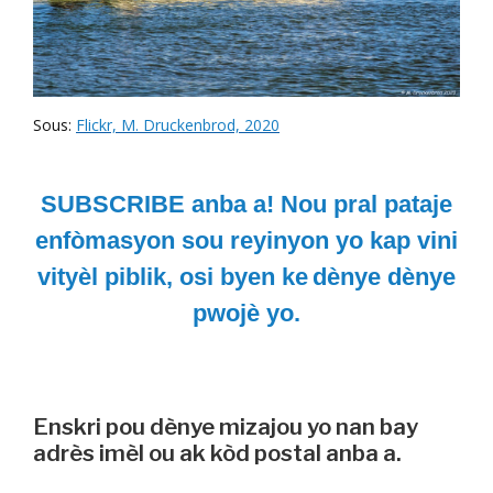
Sous:
Flickr, M. Druckenbrod, 2020
SUBSCRIBE anba a! Nou pral pataje
enfòmasyon sou reyinyon yo kap vini
vityèl piblik, osi byen ke
dènye dènye
pwojè yo.
Enskri pou dènye mizajou yo nan bay
adrès imèl ou ak kòd postal anba a.