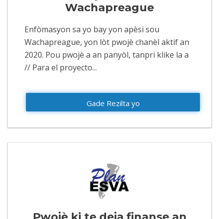
Wachapreague
Enfòmasyon sa yo bay yon apèsi sou
Wachapreague, yon lòt pwojè chanèl aktif an
2020. Pou pwojè a an panyòl, tanpri klike la a
// Para el proyecto...
Gade Rezilta yo
Pwojè ki te deja finanse an