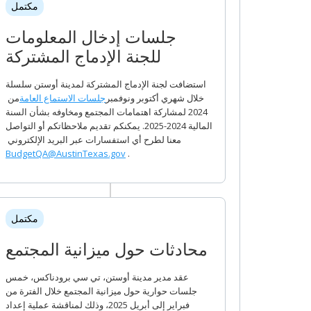
مكتمل
جلسات إدخال المعلومات
للجنة الإدماج المشتركة
استضافت لجنة الإدماج المشتركة لمدينة أوستن سلسلة
خلال شهري أكتوبر ونوفمبر
جلسات الاستماع العامة
من
2024 لمشاركة اهتمامات المجتمع ومخاوفه بشأن السنة
المالية 2024-2025. يمكنكم تقديم ملاحظاتكم أو التواصل
معنا لطرح أي استفسارات عبر البريد الإلكتروني
BudgetQA@AustinTexas.gov
.
مكتمل
محادثات حول ميزانية المجتمع
عقد مدير مدينة أوستن، تي سي برودناكس، خمس
جلسات حوارية حول ميزانية المجتمع خلال الفترة من
فبراير إلى أبريل 2025، وذلك لمناقشة عملية إعداد