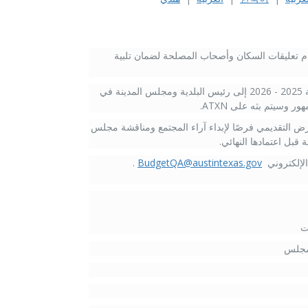
خدم تعليقات السكان وأصحاب المصلحة لضمان تلبية
سيقدم مدير المدينة TC Broadnax الميزانية المقترحة للسنة المالية 2025 - 2026 إلى رئيس البلدية ومجلس المدينة في
عرض التقديمي فرصًا لإبداء آراء المجتمع ومناقشة مجلس
قبل اعتمادها النهائي.
 الإلكتروني
BudgetQA@austintexas.gov
.