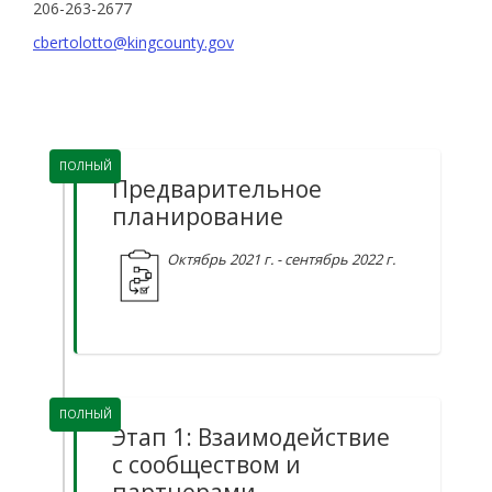
206-263-2677
cbertolotto@kingcounty.gov
Сроки реализации проекта
ПОЛНЫЙ
Предварительное
планирование
Октябрь 2021 г. - сентябрь 2022 г.
ПОЛНЫЙ
Этап 1: Взаимодействие
с сообществом и
партнерами