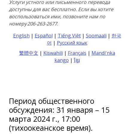
Услуги устного или письменного перевода
доступны для вас бесплатно. Если вы хотите
воспользоваться ими, позвоните нам по
номеру 206-263-2677
.
English
|
Español
|
Tiếng Việt
|
Soomaali
|
한국
어
|
Русский язык
繁體中文
|
Kiswahili
|
Français
|
Mandi'nka
kango
|
ខ្មែរ
Добро пожаловать
Период общественного
обсуждения: 31 января – 15
марта 2024 г., 17:00
(тихоокеанское время).