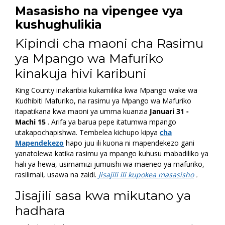
Masasisho na vipengee vya
kushughulikia
Kipindi cha maoni cha Rasimu
ya Mpango wa Mafuriko
kinakuja hivi karibuni
King County inakaribia kukamilika kwa Mpango wake wa
Kudhibiti Mafuriko, na rasimu ya Mpango wa Mafuriko
itapatikana kwa maoni ya umma kuanzia
Januari 31 -
Machi 15
. Arifa ya barua pepe itatumwa mpango
utakapochapishwa. Tembelea kichupo kipya
cha
Mapendekezo
hapo juu ili kuona ni mapendekezo gani
yanatolewa katika rasimu ya mpango kuhusu mabadiliko ya
hali ya hewa, usimamizi jumuishi wa maeneo ya mafuriko,
rasilimali, usawa na zaidi.
Jisajili ili kupokea masasisho
.
Jisajili sasa kwa mikutano ya
hadhara