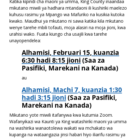
Katika kipindi cha maoni ya umma, King County inaandaa
mikutano miwili ya hadhara mtandaoni ili kushiriki maelezo
kuhusu rasimu ya Mpango wa Mafuriko na kusikia kutoka
kwako. Maudhui ya mkutano ni sawa katika kila mkutano
wenye tarehe mbili tofauti, moja alasiri na moja jioni, kwa
urahisi wako. Fuata kiungo cha usajili kwa tarehe
unayopendelea:
Alhamisi, Februari 15, kuanzia
6:30 hadi 8:15 jioni
(Saa za
Pasifiki, Marekani na Kanada)
au
Alhamisi, Machi 7, kuanzia 1:30
hadi 3:15 jioni
(Saa za Pasifiki,
Marekani na Kanada)
Mikutano yote miwili itafanywa kwa kutumia Zoom.
Wafanyikazi wa Kaunti ya King watashiriki maoni ya umma
na washirika wanaotolewa wakati wa mchakato wa
kupanga na wataangazia jinsi habari hiyo iliarifu rasimu ya