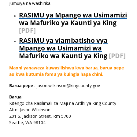
jumuiya na washirika.
RASIMU ya Mpango wa Usimamizi
wa Mafuriko ya Kaunti ya King
[PDF]
RASIMU ya viambatisho vya
Mpango wa Usimamizi wa
Mafuriko wa Kaunti ya King
[PDF]
Maoni yanaweza kuwasilishwa kwa barua, barua pepe
au kwa kutumia fomu ya kuingia hapa chini.
Barua pepe
: jason.wilkinson@kingcounty.gov
Barua
:
Kitengo cha Rasilimali za Maji na Ardhi ya King County
Attn: Jason Wilkinson
201 S. Jackson Street, Rm 5700
Seattle, WA 98104