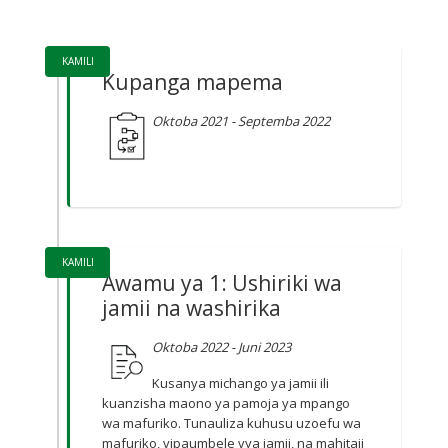
Ratiba ya Mradi
KAMILI
Kupanga mapema
Oktoba 2021 - Septemba 2022
KAMILI
Awamu ya 1: Ushiriki wa
jamii na washirika
Oktoba 2022 - Juni 2023
Kusanya michango ya jamii ili
kuanzisha maono ya pamoja ya mpango
wa mafuriko. Tunauliza kuhusu uzoefu wa
mafuriko, vipaumbele vya jamii, na mahitaji