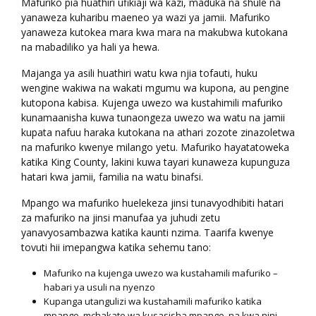
Mafuriko pia huathiri ufikiaji wa kazi, maduka na shule na
yanaweza kuharibu maeneo ya wazi ya jamii. Mafuriko
yanaweza kutokea mara kwa mara na makubwa kutokana
na mabadiliko ya hali ya hewa.
Majanga ya asili huathiri watu kwa njia tofauti, huku
wengine wakiwa na wakati mgumu wa kupona, au pengine
kutopona kabisa. Kujenga uwezo wa kustahimili mafuriko
kunamaanisha kuwa tunaongeza uwezo wa watu na jamii
kupata nafuu haraka kutokana na athari zozote zinazoletwa
na mafuriko kwenye milango yetu. Mafuriko hayatatoweka
katika King County, lakini kuwa tayari kunaweza kupunguza
hatari kwa jamii, familia na watu binafsi.
Mpango wa mafuriko huelekeza jinsi tunavyodhibiti hatari
za mafuriko na jinsi manufaa ya juhudi zetu
yanavyosambazwa katika kaunti nzima. Taarifa kwenye
tovuti hii imepangwa katika sehemu tano:
Mafuriko na kujenga uwezo wa kustahamili mafuriko –
habari ya usuli na nyenzo
Kupanga utangulizi wa kustahamili mafuriko katika
mpango, mchakato wa kusasisha mpango, na kwa nini