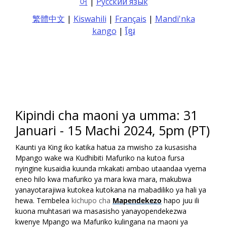
어
|
Русский язык
繁體中文
|
Kiswahili
|
Français
|
Mandi'nka
kango
|
ខ្មែរ
Karibu
Kipindi cha maoni ya umma: 31
Januari - 15 Machi 2024, 5pm (PT)
Kaunti ya King iko katika hatua za mwisho za kusasisha
Mpango wake wa Kudhibiti Mafuriko na kutoa fursa
nyingine kusaidia kuunda mkakati ambao utaandaa vyema
eneo hilo kwa mafuriko ya mara kwa mara, makubwa
yanayotarajiwa kutokea kutokana na mabadiliko ya hali ya
hewa.
Tembelea
kichupo cha
Mapendekezo
hapo juu ili
kuona muhtasari wa masasisho yanayopendekezwa
kwenye Mpango wa Mafuriko kulingana na maoni ya