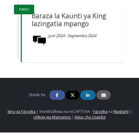
KAMILI
Baraza la Kaunti ya King
lazingatia mpango
Juni 2024 - Septemba 2024
Shiriki hii
Sera ya Faragha
|
Imehifadhiwa na reCAPTCHA -
Faragha
na
Masharti
|
Ufikiaji wa Msimamizi
|
Kituo cha Usaidizi