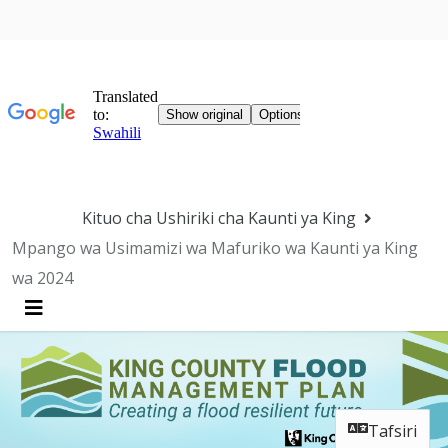
Ruka Usogezaji
Kituo cha Ushiriki cha Kaunti ya King
Mpango wa Usimamizi wa Mafuriko wa Kaunti ya King
wa 2024
Menyu
Tafsiri