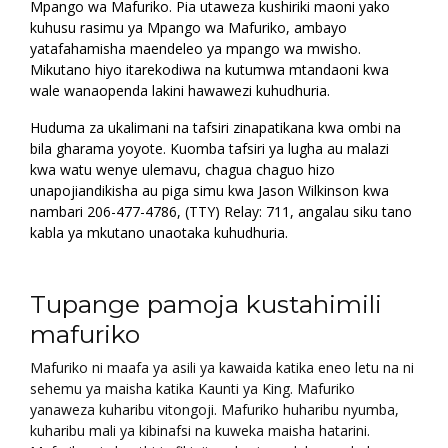
Mpango wa Mafuriko. Pia utaweza kushiriki maoni yako
kuhusu rasimu ya Mpango wa Mafuriko, ambayo
yatafahamisha maendeleo ya mpango wa mwisho.
Mikutano hiyo itarekodiwa na kutumwa mtandaoni kwa
wale wanaopenda lakini hawawezi kuhudhuria.
Huduma za ukalimani na tafsiri zinapatikana kwa ombi na
bila gharama yoyote. Kuomba tafsiri ya lugha au malazi
kwa watu wenye ulemavu, chagua chaguo hizo
unapojiandikisha au piga simu kwa Jason Wilkinson kwa
nambari 206-477-4786, (TTY) Relay: 711, angalau siku tano
kabla ya mkutano unaotaka kuhudhuria.
Tupange pamoja kustahimili
mafuriko
Mafuriko ni maafa ya asili ya kawaida katika eneo letu na ni
sehemu ya maisha katika Kaunti ya King. Mafuriko
yanaweza kuharibu vitongoji. Mafuriko huharibu nyumba,
kuharibu mali ya kibinafsi na kuweka maisha hatarini.