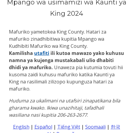
Mpango wa usimamizi wa Kaunti ya
King 2024
Mafuriko yametokea King County. Hatari za
mafuriko zinadhibitiwa kupitia Mpango wa
Kudhibiti Mafuriko wa King County.
Kamilisha
utafiti
ili kutoa mawazo yako kuhusu
namna ya kujenga mustakabali ulio dhabiti
dhidi ya mafuriko.
Unaweza pia kutumia tovuti hii
kusoma zaidi kuhusu mafuriko katika Kaunti ya
King na rasilimali zilizopo kupunguza hatari za
mafuriko.
Huduma za ukalimani na utafsiri zinapatikana bila
gharama kwako. Ikiwa unazihitaji, tafadhali
wasiliana nasi kupitia
206-263-2677
.
English
|
Español
|
Tiếng Việt
|
Soomaali
|
한국