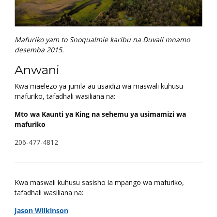
Mafuriko yam to Snoqualmie karibu na Duvall mnamo
desemba 2015.
Anwani
Kwa maelezo ya jumla au usaidizi wa maswali kuhusu
mafuriko, tafadhali wasiliana na:
Mto wa Kaunti ya King​ na sehemu ya usimamizi wa
mafuriko
206-477-4812
Kwa maswali kuhusu sasisho la mpango wa mafuriko,
tafadhali wasiliana na:
Jason Wilkinson