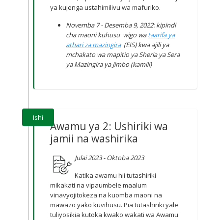
ya kujenga ustahimilivu wa mafuriko.
Novemba 7 - Desemba 9, 2022: kipindi
cha maoni kuhusu wigo wa
taarifa ya
athari za mazingira
(EIS) kwa ajili ya
mchakato wa mapitio ya Sheria ya Sera
ya Mazingira ya Jimbo (kamili)
Ishi
Awamu ya 2: Ushiriki wa
jamii na washirika
Julai 2023 - Oktoba 2023
Katika awamu hii tutashiriki
mikakati na vipaumbele maalum
vinavyojitokeza na kuomba maoni na
mawazo yako kuvihusu. Pia tutashiriki yale
tuliyosikia kutoka kwako wakati wa Awamu