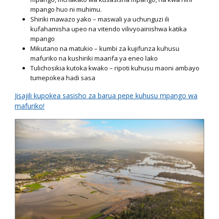
mpango huo ni muhimu.
Shiriki mawazo yako – maswali ya uchunguzi ili
kufahamisha upeo na vitendo vilivyoainishwa katika
mpango
Mikutano na matukio – kumbi za kujifunza kuhusu
mafuriko na kushiriki maarifa ya eneo lako
Tulichosikia kutoka kwako – ripoti kuhusu maoni ambayo
tumepokea hadi sasa
Jisajili kupokea sasisho za barua pepe kuhusu mpango wa
mafuriko!