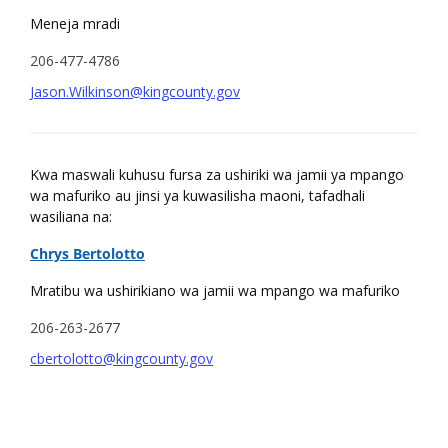
Meneja mradi
206-477-4786
Jason.Wilkinson@kingcounty.gov
Kwa maswali kuhusu fursa za ushiriki wa jamii ya mpango
wa mafuriko au jinsi ya kuwasilisha maoni, tafadhali
wasiliana na:
Chrys Bertolotto
Mratibu wa ushirikiano wa jamii wa mpango wa mafuriko
206-263-2677
cbertolotto@kingcounty.gov